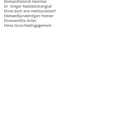
Domian
Dominik Hammes
Dr. Gregor Raddatz
Drangsal
Drink doch ene met
Düsseldorf
Edelweißpiraten
Egon Forever
Ehrenamt
Ela Grilec
Elena Gruschka
Engagement