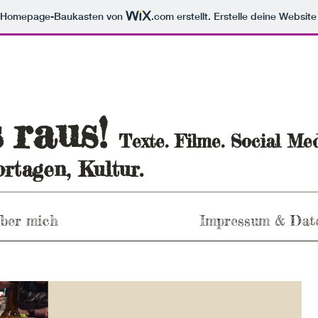
m Homepage-Baukasten von
.com
erstellt. Erstelle deine Websit
raus
s
!
Texte. Filme. Social Med
rtagen, Kultur.
ber mich
Impressum & Dat