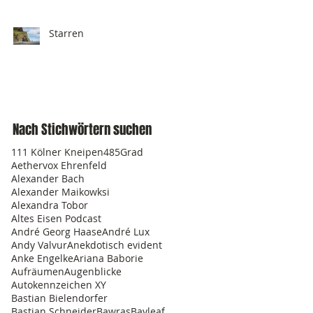
Starren
Nach Stichwörtern suchen
111 Kölner Kneipen
485Grad
Aethervox Ehrenfeld
Alexander Bach
Alexander Maikowksi
Alexandra Tobor
Altes Eisen Podcast
André Georg Haase
André Lux
Andy Valvur
Anekdotisch evident
Anke Engelke
Ariana Baborie
Aufräumen
Augenblicke
Autokennzeichen XY
Bastian Bielendorfer
Bastian Schneider
Bawras
Bayleaf