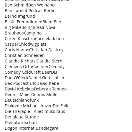
Ben Schmid
Ben Weinand
Ben spricht Podcast
Berlin
Bernd Imgrund
Beste Freundinnen
Biene
Bier
Big Mike
Boing
Bossa Nova
Brauhaus
Campino
Caren Klaschka
Carmelädchen
Casper
Chlodwigplatz
Chris Nanoo
Christian Destroy
Christian Schneider
Claudia Richarz
Claudia Stern
Clemens Orth
Coellner
Comedy
Comedy Gold
Craft Beer
DLF
Dan O'Clock
Daniel Gottschlich
Das Podcast Ufo
David Kebe
David Kebekus
Deborah Tannen
Dennis Maier
Dennis Müller
Deutschlandfunk
Diakonie Michaelshoven
Die Falle
Die Therapie - Alles muss raus
Die blaue Stunde
Digitalwirtschaft
Dogon Internat Bandiagara