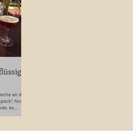
flüssige
rieche an dem
peck“, findet
de, es...