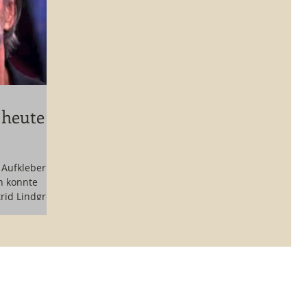
 heute
 Aufklebern,
n konnte
trid Lindgren