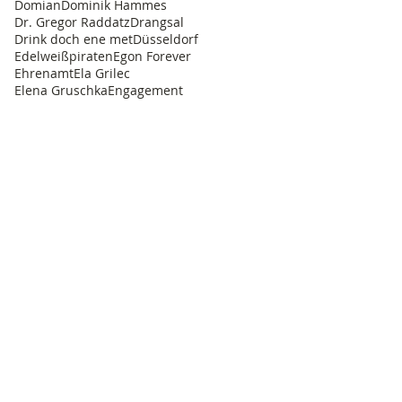
Domian
Dominik Hammes
Dr. Gregor Raddatz
Drangsal
Drink doch ene met
Düsseldorf
Edelweißpiraten
Egon Forever
Ehrenamt
Ela Grilec
Elena Gruschka
Engagement