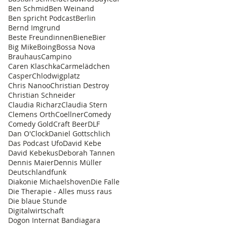
Ben Schmid
Ben Weinand
Ben spricht Podcast
Berlin
Bernd Imgrund
Beste Freundinnen
Biene
Bier
Big Mike
Boing
Bossa Nova
Brauhaus
Campino
Caren Klaschka
Carmelädchen
Casper
Chlodwigplatz
Chris Nanoo
Christian Destroy
Christian Schneider
Claudia Richarz
Claudia Stern
Clemens Orth
Coellner
Comedy
Comedy Gold
Craft Beer
DLF
Dan O'Clock
Daniel Gottschlich
Das Podcast Ufo
David Kebe
David Kebekus
Deborah Tannen
Dennis Maier
Dennis Müller
Deutschlandfunk
Diakonie Michaelshoven
Die Falle
Die Therapie - Alles muss raus
Die blaue Stunde
Digitalwirtschaft
Dogon Internat Bandiagara