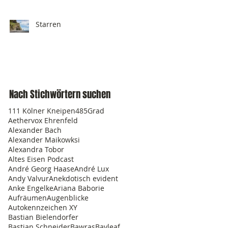
Starren
Nach Stichwörtern suchen
111 Kölner Kneipen
485Grad
Aethervox Ehrenfeld
Alexander Bach
Alexander Maikowksi
Alexandra Tobor
Altes Eisen Podcast
André Georg Haase
André Lux
Andy Valvur
Anekdotisch evident
Anke Engelke
Ariana Baborie
Aufräumen
Augenblicke
Autokennzeichen XY
Bastian Bielendorfer
Bastian Schneider
Bawras
Bayleaf