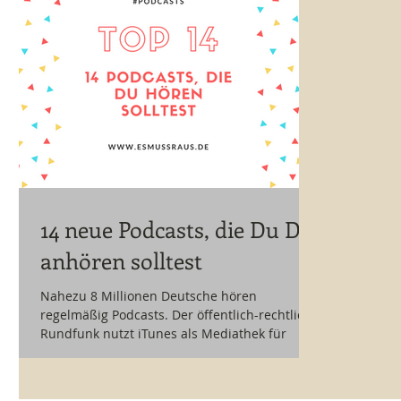
14 neue Podcasts, die Du Dir
anhören solltest
Nahezu 8 Millionen Deutsche hören
regelmäßig Podcasts. Der öffentlich-rechtliche
Rundfunk nutzt iTunes als Mediathek für
seine...